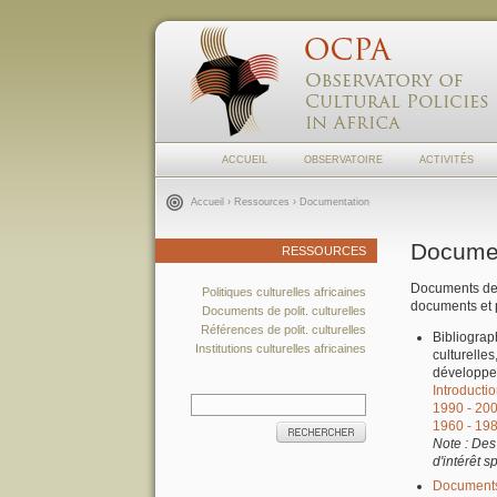
ACCUEIL
OBSERVATOIRE
ACTIVITÉS
Accueil
›
Ressources
› Documentation
Document
RESSOURCES
Documents de 
Politiques culturelles africaines
documents et p
Documents de polit. culturelles
Références de polit. culturelles
Bibliograp
Institutions culturelles africaines
culturelles
développe
Introducti
1990 - 20
1960 - 19
Note : Des 
d'intérêt 
Documents 