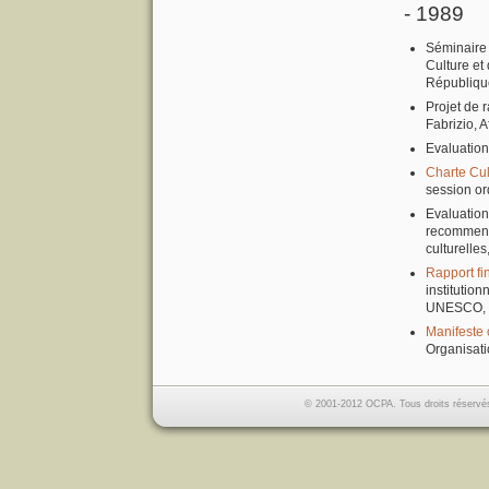
- 1989
Séminaire n
Culture et
République
Projet de 
Fabrizio, 
Evaluation
Charte Cult
session ord
Evaluation
recommenda
culturelles
Rapport fi
institution
UNESCO, Ve
Manifeste 
Organisati
© 2001-2012 OCPA. Tous droits réservés