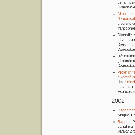
de la mus
Disponibl
Allocution
l'Organisa
diversité 
francophon
Diversité e
développem
Division p
Disponibl
Résolution
générale d
Disponibl
Projet d'in
diversité 
Une
sélec
documenta
Espaces li
2002
Rapport fi
Afrique, C
Rapport
, 
panafricai
version pr