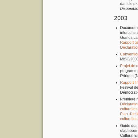
dans le mo
Disponibl
2003
Documents 
intercultur
Grands Lac
Rapport g
Déclaratio
Convention
MISC/2003
Projet de r
programme
l'Afrique 
Rapport fi
Festival d
Démocratiq
Premiere r
Déclaratio
culturelle
Plan d'act
culturelle
Guide des 
établissem
Cultural E