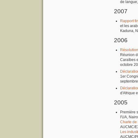
de langue,
2007
Rapport fi
et les ara
Kaduna, Ni
2006
Résolutio
Réunion de
Caraïbes e
octobre 20
Déclaratio
1er Congrès
septembre
Déclaratio
d'Afrique e
2005
Première s
l'UA, Nair
Charte de 
AUCMC/EX
Les indust
AUCMC/Plan