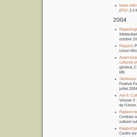
Notre int
(
PDF
, 3.3
2004
Rapport gé
Intellectue
octobre 20
Rapport
, 
Union Afri
Avant-proj
culturels e
général, C
kB)
Séminaire 
Festival P
julliet 2004
Axe 6: Cul
Volume 3: 
de l'Union 
Rapport d
Centrale s
culturel s
Rapport g
Centre sur