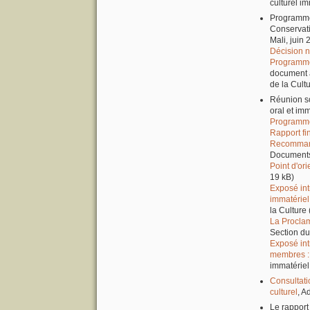
culturel i
Programme 
Conservat
Mali, juin
Décision 
Programme
document a
de la Cult
Réunion so
oral et im
Programm
Rapport fi
Recomman
Documents 
Point d'ori
19 kB)
Exposé int
immatériel
la Culture 
La Proclam
Section d
Exposé int
membres : 
immatérie
Consultati
culturel
, A
Le rapport